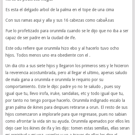
Es esta el delgado arbol de la palma en el tope de una cima
Con sus ramas aqui y alla y sus 16 cabezas como cabaÃ±as
Fue lo profetizado para orunmila cuando se le dijo que no iba a ser
capaz de ser padre en la ciudad de ife.
Este odu refiere que orunmila hizo ebo y al hacerlo tuvo ocho
hijos. Todos menos uno era obediente con el .
Un dia cito a sus siete hijos y llegaron los primeros seis y le hicieron
la reverencia acostumbrada, pero al llegar el ultimo, apenas saludo
de mala gana a orunmila e orunmila le requirio por su
comportamiento. Este le dijo: padre yo no te saludo , pues soy
igual que tu, llevo irofa, iruke, sandalias, etc y todo igual que tu,
por tanto no tengo porque hacerlo. Orunmila indignado escalo la
gran palma de ikines para despues retirarse a orun. El resto de sus
hijos comenzaron a implorarle para que regresase, pues no sabian
como afrontar la vida sin su ayuda. Orunmila apenados por ellos les
dejo caer los ikines de ifa y les dijo: tomen estas semillas, ellas seran