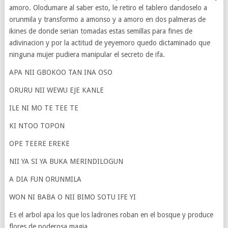
amoro. Olodumare al saber esto, le retiro el tablero dandoselo a
orunmila y transformo a amonso y a amoro en dos palmeras de
ikines de donde serian tomadas estas semillas para fines de
adivinacion y por la actitud de yeyemoro quedo dictaminado que
ninguna mujer pudiera manipular el secreto de ifa.
APA NII GBOKOO TAN INA OSO
ORURU NII WEWU EJE KANLE
ILE NI MO TE TEE TE
KI NTOO TOPON
OPE TEERE EREKE
NII YA SI YA BUKA MERINDILOGUN
A DIA FUN ORUNMILA
WON NI BABA O NII BIMO SOTU IFE YI
Es el arbol apa los que los ladrones roban en el bosque y produce
flores de poderosa magia.