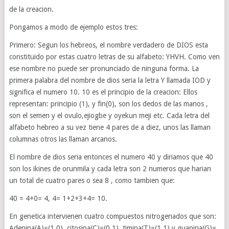
de la creacion.
Pongamos a modo de ejemplo estos tres:
Primero: Segun los hebreos, el nombre verdadero de DIOS esta
constituido por estas cuatro letras de su alfabeto: YHVH. Como ven
ese nombre no puede ser pronunciado de ninguna forma. La
primera palabra del nombre de dios seria la letra Y llamada IOD y
significa el numero 10. 10 es el principio de la creacion: Ellos
representan: principio (1), y fin(0), son los dedos de las manos ,
son el semen y el ovulo,ejiogbe y oyekun meji etc. Cada letra del
alfabeto hebreo a su vez tiene 4 pares de a diez, unos las llaman
columnas otros las llaman arcanos.
El nombre de dios seria entonces el numero 40 y diriamos que 40
son los ikines de orunmila y cada letra son 2 numeros que harian
un total de cuatro pares o sea 8 , como tambien que:
40 = 4+0= 4, 4= 1+2+3+4= 10.
En genetica intervienen cuatro compuestos nitrogenados que son:
Adenina(A)=(1,0), citosina(C)=(0,1), timina(T)=(1,1) y guanina(G)=