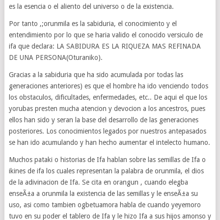
es la esencia o el aliento del universo o de la existencia.
Por tanto ,;orunmila es la sabiduria, el conocimiento y el
entendimiento por lo que se haria valido el conocido versiculo de
ifa que declara: LA SABIDURA ES LA RIQUEZA MAS REFINADA
DE UNA PERSONA(Oturaniko).
Gracias a la sabiduria que ha sido acumulada por todas las
generaciones anteriores) es que el hombre ha ido venciendo todos
los obstaculos, dificultades, enfermedades, etc.. De aqui el que los
yorubas presten mucha atencion y devocion a los ancestros, pues
ellos han sido y seran la base del desarrollo de las generaciones
posteriores. Los conocimientos legados por nuestros antepasados
se han ido acumulando y han hecho aumentar el intelecto humano.
Muchos pataki o historias de Ifa hablan sobre las semillas de Ifa o
ikines de ifa los cuales representan la palabra de orunmila, el dios
de la adivinacion de Ifa. Se cita en orangun , cuando elegba
enseÃ±a a orunmila la existencia de las semillas y le enseÃ±a su
uso, asi como tambien ogbetuamora habla de cuando yeyemoro
tuvo en su poder el tablero de Ifa y le hizo Ifa a sus hijos amonso y