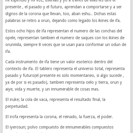
mi espiritud y mi voz, usenlas y yo a traves de ellas les dire el
presente , el pasado y el futuro, aprendan a comportarse y a ser
dignos de la corona que llevan, too, aban eshu.. Dichas estas
palabras se retiro a orun, dejando como legado los ikines de ifa.
Estos ocho hijos de ifa representan el numero de las conchas del
opele, representan tambien el numero de saques con los ikines de
orunmila, siempre 8 veces que se usan para conformar un odun de
ifa.
Cada instrumento de ifa tiene un valor esoterico dentro del
contexto de ifa. El tablero representa el universo total, representa
pasado y futuro(el presente es solo momentaneo, si algo sucede ,
ya de por si es pasado), tambien representa cielo y tierra, orun y
aiye, vida y muerte, y un innumerable de cosas mas.
El iruke; la cola de vaca, representa el resultado final, la
perpetuidad.
El irofa representa la corona, el reinado, la fuerza, el poder.
El iyerosun; polvo compuesto de imnumerables compuestos