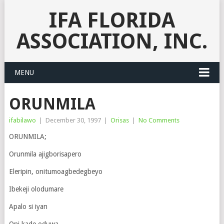
IFA FLORIDA
ASSOCIATION, INC.
MENU
ORUNMILA
ifabilawo
|
December 30, 1997
|
Orisas
|
No Comments
ORUNMILA;
Orunmila ajigborisapero
Eleripin, onitumoagbedegbeyo
Ibekeji olodumare
Apalo si iyan