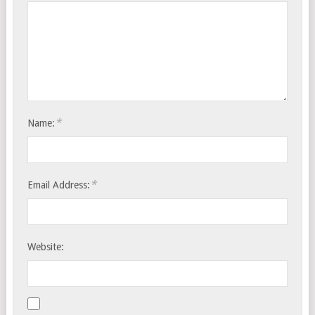
*
Name:
*
Email Address:
Website: