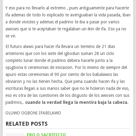
Y eso para no llevarlo al extremo , pues antiguamente para hacerte
ifa ademas de todo lo explicado te averiguaban la vida pasada, iban
a donde vivistes y ademas el padrino te iba a pasar por varios
awoses que si te aceptaban te regalaban un ikin de ifa. Eso ya no
se ve.
El futuro alawo para hacer ifa llevara un termino de 21 dias
anteriores que con los siete del igbodun suman 28 un ciclo
completo lunar donde el padrino debera hacerle junto a la
ojugbona 6 ceremonias de iniciacion. Por lo mismo de siempre del
apuro estas ceremonias el 90 por ciento de los babalawos las
obviaron y no las tienen hecha. Que pena cuando hacen ifa y las
escrituras llegan a sus manos saber que no le hciieron nada de eso,
eso es otra de las cuestiones de los disgusto de los awoses con sus
padrinos,.
cuando la verdad llega la mentira baja la cabeza.
OLUWO OGBONI IFABILAWO
RELATED POSTS
EBO O SACRIFICIO