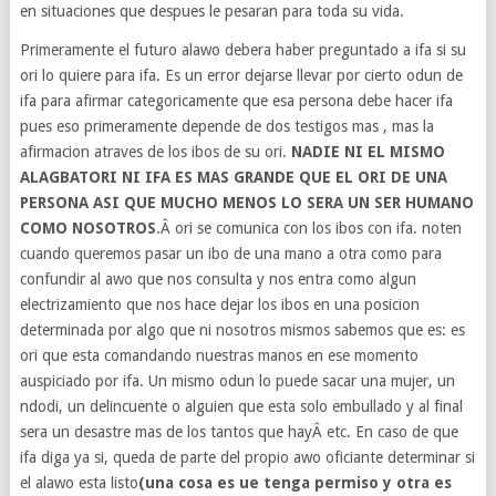
en situaciones que despues le pesaran para toda su vida.
Primeramente el futuro alawo debera haber preguntado a ifa si su
ori lo quiere para ifa. Es un error dejarse llevar por cierto odun de
ifa para afirmar categoricamente que esa persona debe hacer ifa
pues eso primeramente depende de dos testigos mas , mas la
afirmacion atraves de los ibos de su ori.
NADIE NI EL MISMO
ALAGBATORI NI IFA ES MAS GRANDE QUE EL ORI DE UNA
PERSONA ASI QUE MUCHO MENOS LO SERA UN SER HUMANO
COMO NOSOTROS
.Â ori se comunica con los ibos con ifa. noten
cuando queremos pasar un ibo de una mano a otra como para
confundir al awo que nos consulta y nos entra como algun
electrizamiento que nos hace dejar los ibos en una posicion
determinada por algo que ni nosotros mismos sabemos que es: es
ori que esta comandando nuestras manos en ese momento
auspiciado por ifa. Un mismo odun lo puede sacar una mujer, un
ndodi, un delincuente o alguien que esta solo embullado y al final
sera un desastre mas de los tantos que hayÂ etc. En caso de que
ifa diga ya si, queda de parte del propio awo oficiante determinar si
el alawo esta listo
(una cosa es ue tenga permiso y otra es