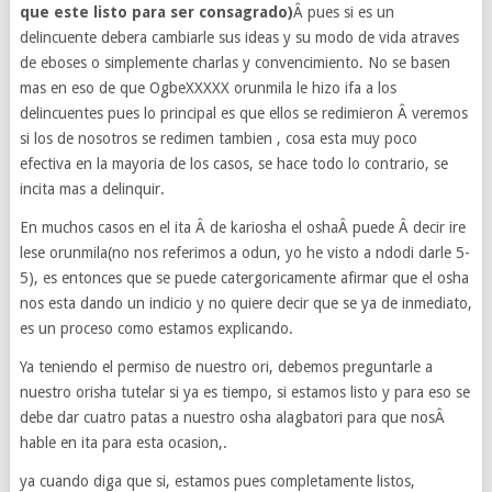
que este listo para ser consagrado)
Â pues si es un
delincuente debera cambiarle sus ideas y su modo de vida atraves
de eboses o simplemente charlas y convencimiento. No se basen
mas en eso de que OgbeXXXXX orunmila le hizo ifa a los
delincuentes pues lo principal es que ellos se redimieron Â veremos
si los de nosotros se redimen tambien , cosa esta muy poco
efectiva en la mayoria de los casos, se hace todo lo contrario, se
incita mas a delinquir.
En muchos casos en el ita Â de kariosha el oshaÂ puede Â decir ire
lese orunmila(no nos referimos a odun, yo he visto a ndodi darle 5-
5), es entonces que se puede catergoricamente afirmar que el osha
nos esta dando un indicio y no quiere decir que se ya de inmediato,
es un proceso como estamos explicando.
Ya teniendo el permiso de nuestro ori, debemos preguntarle a
nuestro orisha tutelar si ya es tiempo, si estamos listo y para eso se
debe dar cuatro patas a nuestro osha alagbatori para que nosÂ
hable en ita para esta ocasion,.
ya cuando diga que si, estamos pues completamente listos,