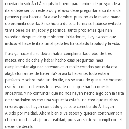
quedando soloÂ el Â requisito bueno para ambos de pregutarle a
ifa si debe ser con este awo y el awo debe preguntar a su ifa si da
permiso para hacerle ifa a ese hombre, pues no es lo mismo mano
de orunmila que ifa. Si se hiciera de esta forma se hubiese evitado
tanta pelea de ahijados y padrinos, tanto problemas que han
sucedido despues de que hicieron iniciaciones, Hay awoses que
incluso el hacerle ifa a un ahijado les ha costado la salud y la vida.
Para ya hacer ifa se deben haber complimentado ebo de tres
meses, ano de osha y haber hecho esas preguntas, mas
cumplimentar algunas ceremonias cumplimentarias por cada osa
alagbatori antes de hacer ifa> si asi lo hacemos todo estara
perfecto. Y sobre todo un detalle, no se trata de que si me hicieron
estoÂ o no , debemos ir al rescate de lo que hacian nuestros
ancestros. Y no confundir que no nos hayan hecho algo con la falta
de conocimientos con una supuesta estafa. no creo que muchos
errores que se hayan cometido y se este cometiendo Â hayan
Â sido por maldad. Ahora bien si ya saben y quieren continuar con
el error o echar abajo una realidad, pues adelante yo cumpli con el
deber de decirlo.