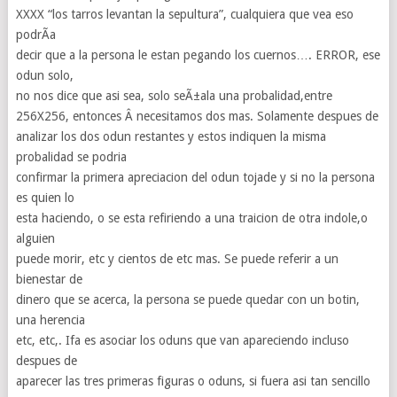
XXXX “los tarros levantan la sepultura”, cualquiera que vea eso
podrÃ­a
decir que a la persona le estan pegando los cuernos…. ERROR, ese
odun solo,
no nos dice que asi sea, solo seÃ±ala una probalidad,entre
256X256, entonces Â necesitamos dos mas. Solamente despues de
analizar los dos odun restantes y estos indiquen la misma
probalidad se podria
confirmar la primera apreciacion del odun tojade y si no la persona
es quien lo
esta haciendo, o se esta refiriendo a una traicion de otra indole,o
alguien
puede morir, etc y cientos de etc mas. Se puede referir a un
bienestar de
dinero que se acerca, la persona se puede quedar con un botin,
una herencia
etc, etc,. Ifa es asociar los oduns que van apareciendo incluso
despues de
aparecer las tres primeras figuras o oduns, si fuera asi tan sencillo