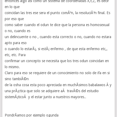
entonces algo asi como un sistema de coordenadas X,Y,Z, es decir
en lo que
coincidan las tres ese sera el punto comÃºn, la resoluciÃ³n final. Es
por eso que
como saber cuando el odun te dice que la persona es homosexual
o no, cuando es
un delincuente o no , cuando esta correcto o no, cuando no estara
apto para eso
o cuando lo estarÃ¡, si estÃ¡ enfermo , de que esta enfermo etc,,
etc, etc. Para
confirmar un concepto se necesita que los tres odun coincidan en
lo mismo.
Claro para eso se requiere de un conocimiento no solo de ifa en si
sino tambiÃ©n
de la osha cosa esta poco apreciada en muchÃ­simos babalawos Â y
una prÃ¡ctica que solo se adquiere aÂ travÃ©s del estudio
sistemÃ¡ticoÂ y el estar junto a nuestros mayores..
PondrÃ­amos por ejemplo ogunda