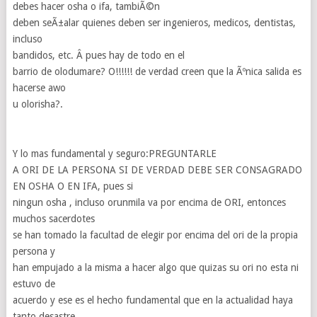
debes hacer osha o ifa, tambiÃ©n
deben seÃ±alar quienes deben ser ingenieros, medicos, dentistas,
incluso
bandidos, etc. Â pues hay de todo en el
barrio de olodumare? O!!!!!! de verdad creen que la Ãºnica salida es
hacerse awo
u olorisha?.
Y lo mas fundamental y seguro:PREGUNTARLE
A ORI DE LA PERSONA SI DE VERDAD DEBE SER CONSAGRADO
EN OSHA O EN IFA, pues si
ningun osha , incluso orunmila va por encima de ORI, entonces
muchos sacerdotes
se han tomado la facultad de elegir por encima del ori de la propia
persona y
han empujado a la misma a hacer algo que quizas su ori no esta ni
estuvo de
acuerdo y ese es el hecho fundamental que en la actualidad haya
tanto desastre