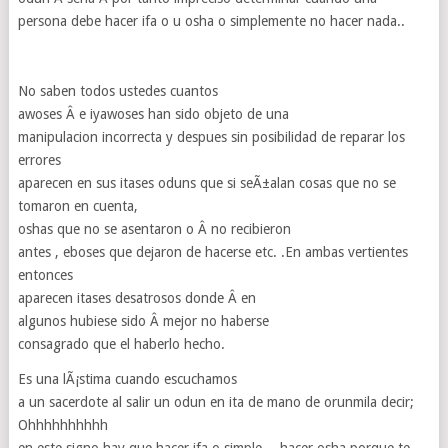
persona debe hacer ifa o u osha o simplemente no hacer nada..
No saben todos ustedes cuantos
awoses Â e iyawoses han sido objeto de una
manipulacion incorrecta y despues sin posibilidad de reparar los
errores
aparecen en sus itases oduns que si seÃ±alan cosas que no se
tomaron en cuenta,
oshas que no se asentaron o Â no recibieron
antes , eboses que dejaron de hacerse etc. .En ambas vertientes
entonces
aparecen itases desatrosos donde Â en
algunos hubiese sido Â mejor no haberse
consagrado que el haberlo hecho.
Es una lÃ¡stima cuando escuchamos
a un sacerdote al salir un odun en ita de mano de orunmila decir;
Ohhhhhhhhhh