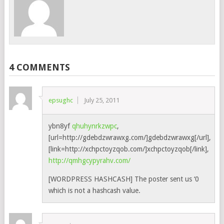
4 COMMENTS
epsughc
July 25, 2011
ybn8yf
qhuhynrkzwpc
,
[url=http://gdebdzwrawxg.com/]gdebdzwrawxg[/url],
[link=http://xchpctoyzqob.com/]xchpctoyzqob[/link],
http://qmhgcypyrahv.com/
[WORDPRESS HASHCASH] The poster sent us ‘0
which is not a hashcash value.