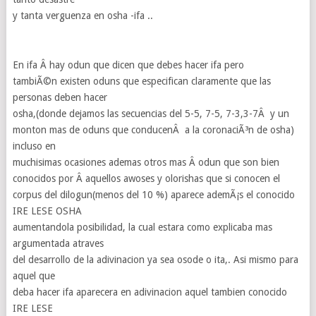
y tanta verguenza en osha -ifa ..
En ifa Â hay odun que dicen que debes hacer ifa pero
tambiÃ©n existen oduns que especifican claramente que las
personas deben hacer
osha,(donde dejamos las secuencias del 5-5, 7-5, 7-3,3-7Â y un
monton mas de oduns que conducenÂ a la coronaciÃ³n de osha)
incluso en
muchisimas ocasiones ademas otros mas Â odun que son bien
conocidos por Â aquellos awoses y olorishas que si conocen el
corpus del dilogun(menos del 10 %) aparece ademÃ¡s el conocido
IRE LESE OSHA
aumentandola posibilidad, la cual estara como explicaba mas
argumentada atraves
del desarrollo de la adivinacion ya sea osode o ita,. Asi mismo para
aquel que
deba hacer ifa aparecera en adivinacion aquel tambien conocido
IRE LESE