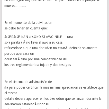
en este signo hay que hacer ifa o simple… hacer osha porque te
mueres……….
En el momento de la adivinacion
se debe tener en cuenta que:
á»ŒRá»Œ KAN á¹¢OKO SI AWO NILE … una
sola palabra Â no lleva al awo a su casa,
refiriendose a que una decisiÃ³n no estarÃ¡ definida solamente
porque aparezca un
odun tal Â sino por una compatibilidad de
los tres reglamentarios: tojade y dos testigos
En el sistema de adivinaciÃ³n de
ifa para poder certificar la mas minima apreciacion se establece que
el mismo
detalle debera aparecer en los tres odun que se lanzan durante la
adivinacion estableciÃ©ndose