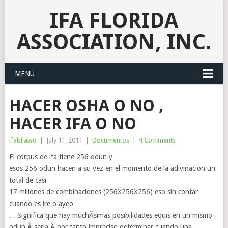
IFA FLORIDA
ASSOCIATION, INC.
MENU
HACER OSHA O NO ,
HACER IFA O NO
ifabilawo
|
July 11, 2011
|
Documentos
|
4 Comments
El corpus de ifa tiene 256 odun y
esos 256 odun hacen a su vez en el momento de la adivinacion un
total de casi
17 millones de combinaciones (256X256X256) eso sin contar
cuando es ire o ayeo
. . Significa que hay muchÃ­simas posibilidades equis en un mismo
odun Â seria Â por tanto impreciso determinar cuando una