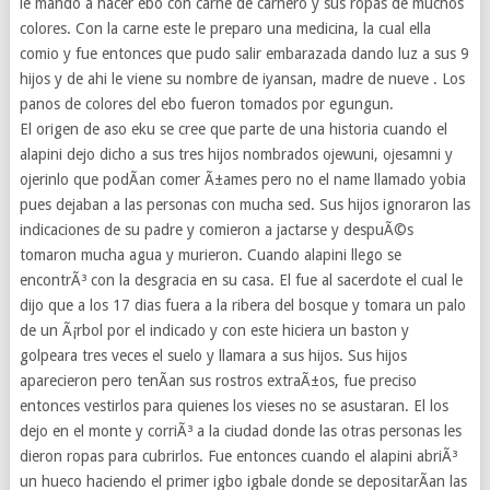
le mando a hacer ebo con carne de carnero y sus ropas de muchos
colores. Con la carne este le preparo una medicina, la cual ella
comio y fue entonces que pudo salir embarazada dando luz a sus 9
hijos y de ahi le viene su nombre de iyansan, madre de nueve . Los
panos de colores del ebo fueron tomados por egungun.
El origen de aso eku se cree que parte de una historia cuando el
alapini dejo dicho a sus tres hijos nombrados ojewuni, ojesamni y
ojerinlo que podÃ­an comer Ã±ames pero no el name llamado yobia
pues dejaban a las personas con mucha sed. Sus hijos ignoraron las
indicaciones de su padre y comieron a jactarse y despuÃ©s
tomaron mucha agua y murieron. Cuando alapini llego se
encontrÃ³ con la desgracia en su casa. El fue al sacerdote el cual le
dijo que a los 17 dias fuera a la ribera del bosque y tomara un palo
de un Ã¡rbol por el indicado y con este hiciera un baston y
golpeara tres veces el suelo y llamara a sus hijos. Sus hijos
aparecieron pero tenÃ­an sus rostros extraÃ±os, fue preciso
entonces vestirlos para quienes los vieses no se asustaran. El los
dejo en el monte y corriÃ³ a la ciudad donde las otras personas les
dieron ropas para cubrirlos. Fue entonces cuando el alapini abriÃ³
un hueco haciendo el primer igbo igbale donde se depositarÃ­an las