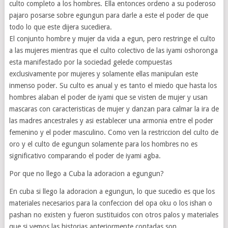
culto completo a los hombres. Ella entonces ordeno a su poderoso
pajaro posarse sobre egungun para darle a este el poder de que
todo lo que este dijera sucediera.
El conjunto hombre y mujer da vida a egun, pero restringe el culto
a las mujeres mientras que el culto colectivo de las iyami oshoronga
esta manifestado por la sociedad gelede compuestas
exclusivamente por mujeres y solamente ellas manipulan este
inmenso poder. Su culto es anual y es tanto el miedo que hasta los
hombres alaban el poder de iyami que se visten de mujer y usan
mascaras con caracteristicas de mujer y danzan para calmar la ira de
las madres ancestrales y asi establecer una armonia entre el poder
femenino y el poder masculino. Como ven la restriccion del culto de
oro y el culto de egungun solamente para los hombres no es
significativo comparando el poder de iyami agba.
Por que no llego a Cuba la adoracion a egungun?
En cuba si llego la adoracion a egungun, lo que sucedio es que los
materiales necesarios para la confeccion del opa oku o los ishan o
pashan no existen y fueron sustituidos con otros palos y materiales
que si vemos las historias anteriormente contadas son