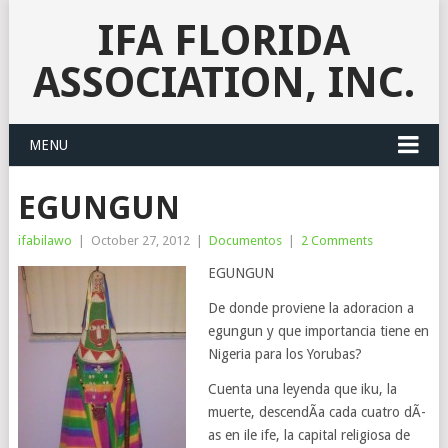
IFA FLORIDA
ASSOCIATION, INC.
MENU
EGUNGUN
ifabilawo
|
October 27, 2012
|
Documentos
|
2 Comments
EGUNGUN
De donde proviene la adoracion a
egungun y que importancia tiene en
Nigeria para los Yorubas?
Cuenta una leyenda que iku, la
muerte, descendÃ­a cada cuatro dÃ­
as en ile ife, la capital religiosa de