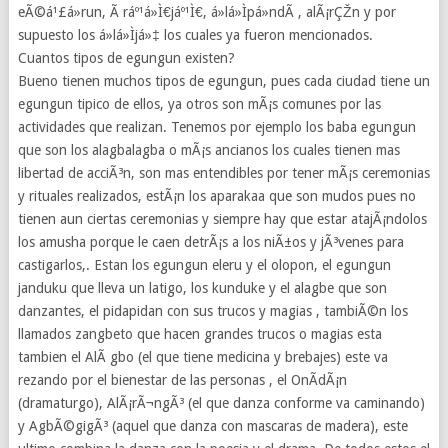
eÃ©á¹£á»run, Ã ráº¹á»Ì€jáº¹Ì€, á»lá»Ìpá»ndÃ , alÃ¡rÇŽn y por
supuesto los á»lá»Ìjá»‡ los cuales ya fueron mencionados.
Cuantos tipos de egungun existen?
Bueno tienen muchos tipos de egungun, pues cada ciudad tiene un
egungun tipico de ellos, ya otros son mÃ¡s comunes por las
actividades que realizan. Tenemos por ejemplo los baba egungun
que son los alagbalagba o mÃ¡s ancianos los cuales tienen mas
libertad de acciÃ³n, son mas entendibles por tener mÃ¡s ceremonias
y rituales realizados, estÃ¡n los aparakaa que son mudos pues no
tienen aun ciertas ceremonias y siempre hay que estar atajÃ¡ndolos
los amusha porque le caen detrÃ¡s a los niÃ±os y jÃ³venes para
castigarlos,. Estan los egungun eleru y el olopon, el egungun
janduku que lleva un latigo, los kunduke y el alagbe que son
danzantes, el pidapidan con sus trucos y magias , tambiÃ©n los
llamados zangbeto que hacen grandes trucos o magias esta
tambien el AlÃ gbo (el que tiene medicina y brebajes) este va
rezando por el bienestar de las personas , el OnÃ­dÃ¡n
(dramaturgo), AlÃ¡rÃ¬ngÃ³ (el que danza conforme va caminando)
y AgbÃ©gigÃ³ (aquel que danza con mascaras de madera), este