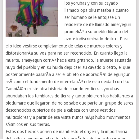
los yorubas y con su cayado
llamado opa oku mataba a cuanto
ser humano se le antojase Un
residente de ife llamado ameiyegun
prometiÃ³ a su pueblo librarlo del
azote indiscriminado de iku . Para
ello ideo vestirse completamente de telas de muchos colores y
distorsionarÃ­a su voz para no ser reconocido, En cuanto llego la
muerte, ameiyegun corriÃ³ hacia esta gritando, la muerte asustada
huyo del pueblo y en su huida dejo caer su cayado o cetro, el que
posteriormente pasarÃ­a a ser el objeto de adoraciÃ³n de egungun
asÃ­ como el fundamento de interrelaciÃ³n de esta deidad con Iku.
TambiÃ©n existe otra historia de cuando en tierras yorubas
abundaban los temblores de tierra y tanto pidieron los habitantes a
olodumare que llegaron de no se sabe que parte un grupo de seres
desconocidos cubiertos de pie a cabeza con unos vestidos
multicolores y a partir de esa visita nunca mÃ¡s hubo movimientos
sÃ­smicos en sus tierras.
Estos dos hechos ponen de manifiesto el origen y la importancia
del culto a egungun ,el culto a los espÃ­ritus de los antepasados