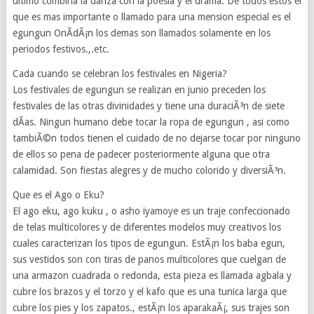
ultimo combina la danza con la poesia y el drama. De todos estos el
que es mas importante o llamado para una mension especial es el
egungun OnÃ­dÃ¡n los demas son llamados solamente en los
periodos festivos.,.etc.
Cada cuando se celebran los festivales en Nigeria?
Los festivales de egungun se realizan en junio preceden los
festivales de las otras divinidades y tiene una duraciÃ³n de siete
dÃ­as. Ningun humano debe tocar la ropa de egungun , asi como
tambiÃ©n todos tienen el cuidado de no dejarse tocar por ninguno
de ellos so pena de padecer posteriormente alguna que otra
calamidad. Son fiestas alegres y de mucho colorido y diversiÃ³n.
Que es el Ago o Eku?
El ago eku, ago kuku , o asho iyamoye es un traje confeccionado
de telas multicolores y de diferentes modelos muy creativos los
cuales caracterizan los tipos de egungun. EstÃ¡n los baba egun,
sus vestidos son con tiras de panos multicolores que cuelgan de
una armazon cuadrada o redonda, esta pieza es llamada agbala y
cubre los brazos y el torzo y el kafo que es una tunica larga que
cubre los pies y los zapatos., estÃ¡n los aparakaÃ¡, sus trajes son