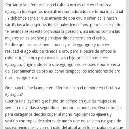
Por tanto la diferencia con el culto a oro es que en el culto a
egungun los espiritus masculinos son adorados de forma individual
. Y debemos senalar que atraves de opa oku o ishan se le hacen
sacrificios a los espiritus individuales femeninos, pero a los espiritus
femeninos se les esta prohibida la posecion, asi mismo como a las
mujeres se les prohibe participar directamente en el culto..
Se dice que oro es el hermano mayor de egungun y que en
realidad el ago eku pertenecia a oro, pero el padre de ambos le
robo el traje a oro para darselo a su hijo predilecto que era
egungun, originando esto que egungun no se puede poner cerca
del asentamiento de oro asi como tampoco los adoradores de oro
usan los ago kuku.
Que papel tiene la mujer en diferencia con el nombre en el culto a
egungun?
Cuenta una leyenda que hubo un tiempo en que las mujeres se
sentian relegadas a segundo plano por los hombres. Oya entonces
para castigarlos decidio coger al mono rojo llamado ejimere y
vestirlo con ropas de colores de modo que no se viera ninguna de
sus extremidades y con un palo del arbol atori lo azuzaba para que