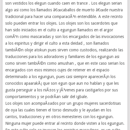
son vestidos los elegun cuando caen en trance . Los elegun serian
algo asi como los llamados â€œcaballos de muerto â€œde nuestra
tradicional para hacer una comparaciÃ³n entendible. A este recinto
solo pueden entrar los olojes. Los olojes son los sacerdotes que
han sido iniciados en el culto a egungun llamados en el argor
comÃºn como mascaradas y son los encargados de las invocaciones
a los espiritus y dirigir el culto a esta deidad , son llamados
tambiÃ©n oloje atokun pues sirven como custodios, realizando las
traducciones para los adoradores y familiares de los egungun asi
como sirven tambiÃ©n como amushan , que en este caso serian los
encargados con esos mismos cujes de retener en el espacio
determinado a los egungun, pues casi siempre aparecerÃ¡n los
conocidos apaarakÃ¡ que son egun que aun no hablan y que les
gusta perseguir a los niÃ±os y jÃ³venes para castigarlos por sus
comportamientos y se podrÃ­an salir del igbale.
Los olojes son acompaÃ±ados por un grupo mujeres sacerdotisas
de oya las cuales tienen el torso desnudo y le ayudan en los
cantos, traducciones y en otros menesteres con los egungun.
Ninguna mujer puede entrar al recinto donde visten a los egungun.