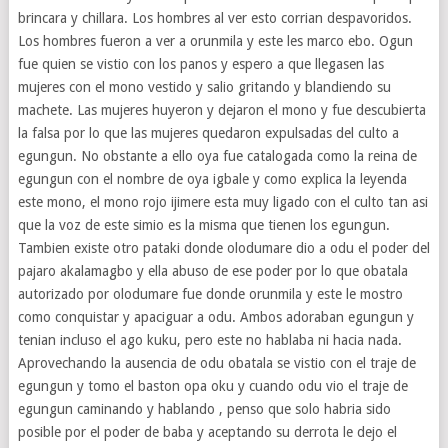
brincara y chillara. Los hombres al ver esto corrian despavoridos.
Los hombres fueron a ver a orunmila y este les marco ebo. Ogun
fue quien se vistio con los panos y espero a que llegasen las
mujeres con el mono vestido y salio gritando y blandiendo su
machete. Las mujeres huyeron y dejaron el mono y fue descubierta
la falsa por lo que las mujeres quedaron expulsadas del culto a
egungun. No obstante a ello oya fue catalogada como la reina de
egungun con el nombre de oya igbale y como explica la leyenda
este mono, el mono rojo ijimere esta muy ligado con el culto tan asi
que la voz de este simio es la misma que tienen los egungun.
Tambien existe otro pataki donde olodumare dio a odu el poder del
pajaro akalamagbo y ella abuso de ese poder por lo que obatala
autorizado por olodumare fue donde orunmila y este le mostro
como conquistar y apaciguar a odu. Ambos adoraban egungun y
tenian incluso el ago kuku, pero este no hablaba ni hacia nada.
Aprovechando la ausencia de odu obatala se vistio con el traje de
egungun y tomo el baston opa oku y cuando odu vio el traje de
egungun caminando y hablando , penso que solo habria sido
posible por el poder de baba y aceptando su derrota le dejo el