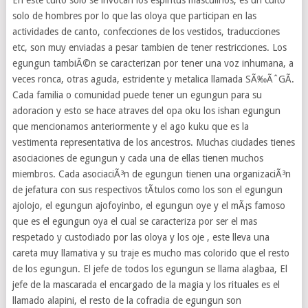
En este culto solo se invocan los espiritus masculinos, es un culto
solo de hombres por lo que las oloya que participan en las
actividades de canto, confecciones de los vestidos, traducciones
etc, son muy enviadas a pesar tambien de tener restricciones. Los
egungun tambiÃ©n se caracterizan por tener una voz inhumana, a
veces ronca, otras aguda, estridente y metalica llamada SÃ‰ÃˆGÃ.
Cada familia o comunidad puede tener un egungun para su
adoracion y esto se hace atraves del opa oku los ishan egungun
que mencionamos anteriormente y el ago kuku que es la
vestimenta representativa de los ancestros. Muchas ciudades tienes
asociaciones de egungun y cada una de ellas tienen muchos
miembros. Cada asociaciÃ³n de egungun tienen una organizaciÃ³n
de jefatura con sus respectivos tÃ­tulos como los son el egungun
ajolojo, el egungun ajofoyinbo, el egungun oye y el mÃ¡s famoso
que es el egungun oya el cual se caracteriza por ser el mas
respetado y custodiado por las oloya y los oje , este lleva una
careta muy llamativa y su traje es mucho mas colorido que el resto
de los egungun. El jefe de todos los egungun se llama alagbaa, El
jefe de la mascarada el encargado de la magia y los rituales es el
llamado alapini, el resto de la cofradia de egungun son