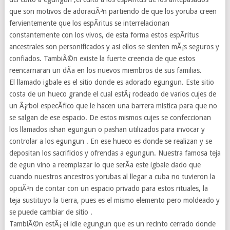
que son motivos de adoraciÃ³n partiendo de que los yoruba creen
fervientemente que los espÃ­ritus se interrelacionan
constantemente con los vivos, de esta forma estos espÃ­ritus
ancestrales son personificados y asi ellos se sienten mÃ¡s seguros y
confiados. TambiÃ©n existe la fuerte creencia de que estos
reencarnaran un dÃ­a en los nuevos miembros de sus familias.
El llamado igbale es el sitio donde es adorado egungun. Este sitio
costa de un hueco grande el cual estÃ¡ rodeado de varios cujes de
un Ã¡rbol especÃ­fico que le hacen una barrera mistica para que no
se salgan de ese espacio. De estos mismos cujes se confeccionan
los llamados ishan egungun o pashan utilizados para invocar y
controlar a los egungun . En ese hueco es donde se realizan y se
depositan los sacrificios y ofrendas a egungun. Nuestra famosa teja
de egun vino a reemplazar lo que serÃ­a este igbale dado que
cuando nuestros ancestros yorubas al llegar a cuba no tuvieron la
opciÃ³n de contar con un espacio privado para estos rituales, la
teja sustituyo la tierra, pues es el mismo elemento pero moldeado y
se puede cambiar de sitio .
TambiÃ©n estÃ¡ el idie egungun que es un recinto cerrado donde