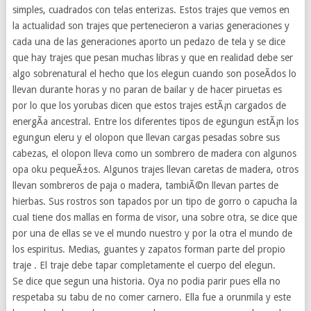
simples, cuadrados con telas enterizas. Estos trajes que vemos en
la actualidad son trajes que pertenecieron a varias generaciones y
cada una de las generaciones aporto un pedazo de tela y se dice
que hay trajes que pesan muchas libras y que en realidad debe ser
algo sobrenatural el hecho que los elegun cuando son poseÃ­dos lo
llevan durante horas y no paran de bailar y de hacer piruetas es
por lo que los yorubas dicen que estos trajes estÃ¡n cargados de
energÃ­a ancestral. Entre los diferentes tipos de egungun estÃ¡n los
egungun eleru y el olopon que llevan cargas pesadas sobre sus
cabezas, el olopon lleva como un sombrero de madera con algunos
opa oku pequeÃ±os. Algunos trajes llevan caretas de madera, otros
llevan sombreros de paja o madera, tambiÃ©n llevan partes de
hierbas. Sus rostros son tapados por un tipo de gorro o capucha la
cual tiene dos mallas en forma de visor, una sobre otra, se dice que
por una de ellas se ve el mundo nuestro y por la otra el mundo de
los espiritus. Medias, guantes y zapatos forman parte del propio
traje . El traje debe tapar completamente el cuerpo del elegun.
Se dice que segun una historia. Oya no podia parir pues ella no
respetaba su tabu de no comer carnero. Ella fue a orunmila y este