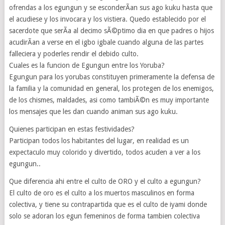
ofrendas a los egungun y se esconderÃ­an sus ago kuku hasta que
el acudiese y los invocara y los vistiera. Quedo establecido por el
sacerdote que serÃ­a al decimo sÃ©ptimo dia en que padres o hijos
acudirÃ­an a verse en el igbo igbale cuando alguna de las partes
falleciera y poderles rendir el debido culto.
Cuales es la funcion de Egungun entre los Yoruba?
Egungun para los yorubas constituyen primeramente la defensa de
la familia y la comunidad en general, los protegen de los enemigos,
de los chismes, maldades, asi como tambiÃ©n es muy importante
los mensajes que les dan cuando animan sus ago kuku.
Quienes participan en estas festividades?
Participan todos los habitantes del lugar, en realidad es un
expectaculo muy colorido y divertido, todos acuden a ver a los
egungun..
Que diferencia ahi entre el culto de ORO y el culto a egungun?
El culto de oro es el culto a los muertos masculinos en forma
colectiva, y tiene su contrapartida que es el culto de iyami donde
solo se adoran los egun femeninos de forma tambien colectiva